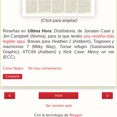
(Click para ampliar)
Reseñas en
Ultima Hora
:
Distillatoria
, de Jonatan Case y
Jim Campbell (Norma), para la que tenéis
una reseña más
legible aquí
. Breves para
Heathen
2 (Astiberri),
Tragones y
mazmorras
7 (Milky Way),
Tomar refugio
(Salamandra
Graphic),
XTC69
(Astiberri) y
Nick Cave: Mercy on me
(ECC).
Cisne Negro
No hay comentarios:
Compartir
‹
›
Inicio
Ver versión web
Con la tecnología de
Blogger
.