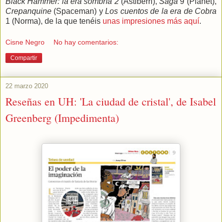
Black Hammer: la era sombría 2
(Astiberri),
Saga
9 (Planet),
Crepanquine
(Spaceman) y
Los cuentos de la era de Cobra
1 (Norma), de la que tenéis
unas impresiones más aquí
.
Cisne Negro
No hay comentarios:
Compartir
22 marzo 2020
Reseñas en UH: 'La ciudad de cristal', de Isabel
Greenberg (Impedimenta)