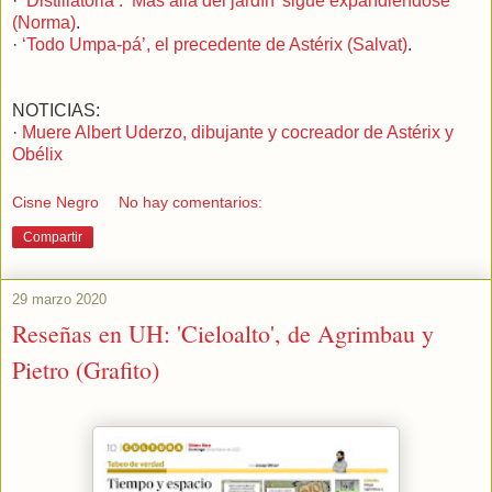
·
‘Distillatoria’: ‘Más allá del jardín’ sigue expandiéndose
(Norma)
.
·
‘Todo Umpa-pá’, el precedente de Astérix (Salvat)
.
NOTICIAS:
·
Muere Albert Uderzo, dibujante y cocreador de Astérix y
Obélix
Cisne Negro
No hay comentarios:
Compartir
29 marzo 2020
Reseñas en UH: 'Cieloalto', de Agrimbau y
Pietro (Grafito)